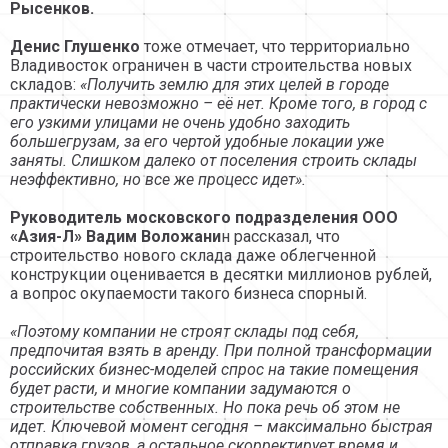
Рысенков.
Денис Глушенко
тоже отмечает, что территориально
Владивосток ограничен в части строительства новых
складов:
«Получить землю для этих целей в городе
практически невозможно – её нет. Кроме того, в город с
его узкими улицами не очень удобно заходить
большегрузам, за его чертой удобные локации уже
заняты. Слишком далеко от поселения строить склады
неэффективно, но все же процесс идет».
Руководитель московского подразделения ООО
«Азия-Л» Вадим Воложани
н рассказал, что
строительство нового склада даже облегченной
конструкции оценивается в десятки миллионов рублей,
а вопрос окупаемости такого бизнеса спорный.
«Поэтому компании не строят склады под себя,
предпочитая взять в аренду. При полной трансформации
российских бизнес-моделей спрос на такие помещения
будет расти, и многие компании задумаются о
строительстве собственных. Но пока речь об этом не
идет. Ключевой момент сегодня – максимально быстрая
отправка грузов, а остальное скорректирует время и