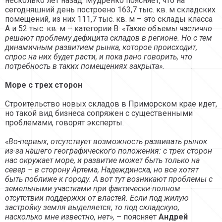
несколько лет назад. Мудренко поясняет, что на
сегодняшний день построено 163,7 тыс. кв. м складских
помещений, из них 111,7 тыс. кв. м – это склады класса
А и 52 тыс. кв. м – категории В:
«Такие объемы частично
решают проблему дефицита складов в регионе. Но с тем
динамичным развитием рынка, которое происходит,
спрос на них будет расти, и пока рано говорить, что
потребность в таких помещениях закрыта».
Море с трех сторон
Строительство новых складов в Приморском крае идет,
но такой вид бизнеса сопряжен с существенными
проблемами, говорят эксперты.
«Во-первых, отсутствует возможность развивать рынок
из-за нашего географического положения: с трех сторон
нас окружает море, и развитие может быть только на
север – в сторону Артема, Надеждинска, но все хотят
быть поближе к городу. А вот тут возникают проблемы с
земельными участками при фактически полном
отсутствии поддержки от властей. Если под жилую
застройку земля выделяется, то под складскую,
насколько мне известно, нет»,
– поясняет
Андрей