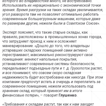
которого во Владивостоке много, не востребовано.
Использовать их нерационально с экономической точки
зрения. Время разгрузки на таких складах увеличивается,
угол разворота там не позволяет оптимально работать
современным большегрузным машинам, которые даже
по размерам другие, нежели были в Советском Союзе».
Эксперт поясняет, что такие старые склады, как
правило, расположены в промышленных зонах города,
что затрудняет проезд к ним и осложняет
маневрирование.
«Дошло до того, что владельцы
устаревших складских помещений сами активно
перестраивают, максимально реконструируют свои
помещения: меняют напольные покрытия,
устанавливают современные системы безопасности,
переделывают подъездные пути и т. д. Грузопоток растет,
и все понимают, что совсем скоро складская
недвижимость будет востребована как никогда. При этом
компании предпочтут встать в очередь и переплатить за
современное помещение, нежели использовать под
хранение склад, который принесет им в итоге
финансовые потери»
, – говорит
Глушенко
.
«Требования к складам растут, так как к нам заходят