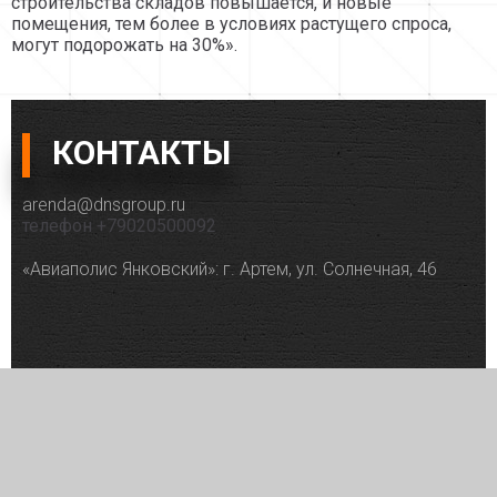
строительства складов повышается, и новые
помещения, тем более в условиях растущего спроса,
могут подорожать на 30%».
КОНТАКТЫ
arenda@dnsgroup.ru
телефон +79020500092
«Авиаполис Янковский»: г. Артем, ул. Солнечная, 46