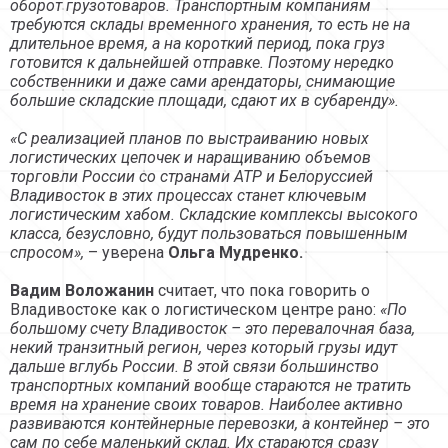
оборот грузотоваров. Транспортным компаниям
требуются склады временного хранения, то есть не на
длительное время, а на короткий период, пока груз
готовится к дальнейшей отправке. Поэтому нередко
собственники и даже сами арендаторы, снимающие
большие складские площади, сдают их в субаренду».
«С реализацией планов по выстраиванию новых
логистических цепочек и наращиванию объемов
торговли России со странами АТР и Белоруссией
Владивосток в этих процессах станет ключевым
логистическим хабом. Складские комплексы высокого
класса, безусловно, будут пользоваться повышенным
спросом»,
– уверена
Ольга Мудренко.
Вадим Воложанин
считает, что пока говорить о
Владивостоке как о логистическом центре рано:
«По
большому счету Владивосток – это перевалочная база,
некий транзитный регион, через который грузы идут
дальше вглубь России. В этой связи большинство
транспортных компаний вообще стараются не тратить
время на хранение своих товаров. Наиболее активно
развиваются контейнерные перевозки, а контейнер – это
сам по себе маленький склад. Их стараются сразу